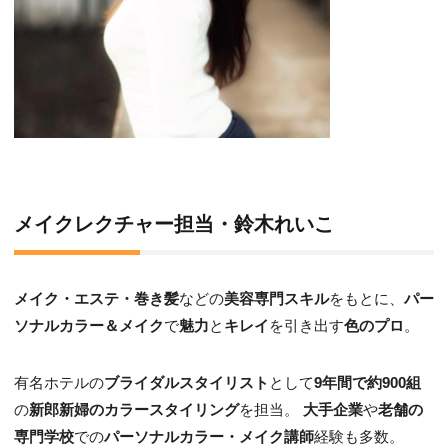
メイクレクチャー担当・鈴木れいこ
メイク・エステ・巻き髪
などの
美容専門スキル
をもとに、
パー
ソナルカラー＆メイク
で
魅力
と
キレイ
を引き出す
色のプロ
。
有名ホテルの
ブライダルスタイリスト
として
9年間で約900組
の
新郎新婦のカラースタイリング
を担当。
大手企業
や
老舗の
専門学校
での
パーソナルカラー・メイク講師
経験も多数。