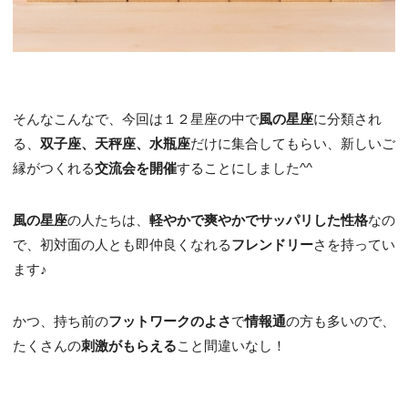
そんなこんなで、今回は１２星座の中で
風の星座
に分類され
る、
双子座、天秤座、水瓶座
だけに集合してもらい、新しいご
縁がつくれる
交流会を開催
することにしました^^
風の星座
の人たちは、
軽やかで爽やかでサッパリした性格
なの
で、初対面の人とも即仲良くなれる
フレンドリー
さを持ってい
ます♪
かつ、持ち前の
フットワークのよさ
で
情報通
の方も多いので、
たくさんの
刺激がもらえる
こと間違いなし！