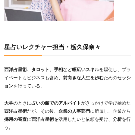
星占いレクチャー担当・栃久保奈々
西洋占星術、タロット、手相
など
幅広いスキル
を駆使し、プラ
イベートもビジネスも含め、
前向きな人生を歩む
ための
セッシ
ョン
を行っている。
大学
のときに
占いの館でのアルバイト
がきっかけで学び始めた
西洋占星術
だが、その後、
企業の人事部門
に所属し、企業から
採用の審査
に
西洋占星術
を活用したいと依頼を受け、
分析
を行
う。