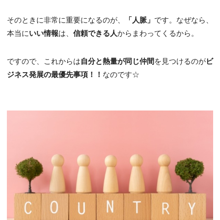
そのときに非常に重要になるのが、
「人脈」
です。なぜなら、
本当に
いい情報
は、
信頼できる人
からまわってくるから。
ですので、これからは
自分と熱量が同じ仲間
を見つけるのが
ビ
ジネス発展の最優先事項！！
なのです☆