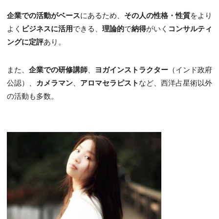
企業での活動がベース
にあるため、
その人の性格・性質
をより
よく
ビジネスに活用
できる、
理論的
で
納得
がいく
コンサルティ
ングに定評
あり。
また、
企業での研修講師
、
ヨガインストラクター
（インド政府
公認）、
カメラマン
、
アロマセラピスト
など、西洋占星術以外
の活動も多数。