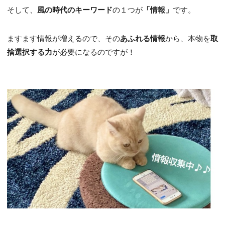
そして、
風の時代のキーワード
の１つが
「情報」
です。
ますます情報が増えるので、その
あふれる情報
から、本物を
取
捨選択する力
が必要になるのですが！