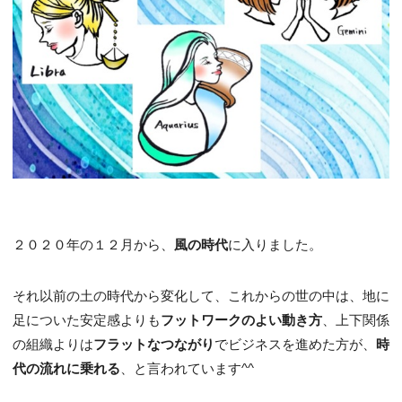
２０２０年の１２月から、
風の時代
に入りました。
それ以前の土の時代から変化して、これからの世の中は、地に
足についた安定感よりも
フットワークのよい動き方
、上下関係
の組織よりは
フラットなつながり
でビジネスを進めた方が、
時
代の流れに乗れる
、と言われています^^