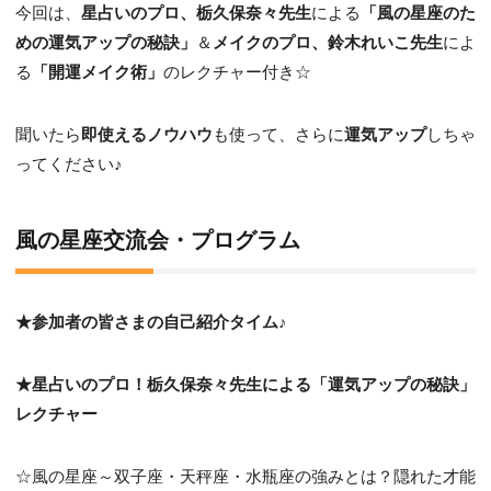
今回は、
星占いのプロ、栃久保奈々先生
による
「風の星座のた
めの運気アップの秘訣」
＆
メイクのプロ、鈴木れいこ先生
によ
る
「開運メイク術」
のレクチャー付き☆
聞いたら
即使えるノウハウ
も使って、さらに
運気アップ
しちゃ
ってください♪
風の星座交流会・プログラム
★参加者の皆さまの自己紹介タイム♪
★星占いのプロ！栃久保奈々先生による「運気アップの秘訣」
レクチャー
☆風の星座～双子座・天秤座・水瓶座の強みとは？隠れた才能