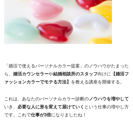
「婚活で使えるパーソナルカラー提案」のノウハウがたまった
ら、
婚活カウンセラー
や
結婚相談所のスタッフ
向けに
【婚活フ
ァッションカラーでモテる方法】
を教える講座を開催する。
これは、あなたのパーソナルカラー診断の
ノウハウを増やして
いき、
必要な人に形を変えて届けていく
という仕事の増やし方
です。これで
仕事が3倍
になりましたね！