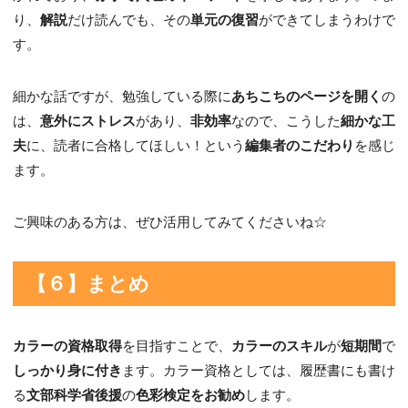
り、
解説
だけ読んでも、その
単元の復習
ができてしまうわけで
す。
細かな話ですが、勉強している際に
あちこちのページを開く
の
は、
意外にストレス
があり、
非効率
なので、こうした
細かな工
夫
に、読者に合格してほしい！という
編集者のこだわり
を感じ
ます。
ご興味のある方は、ぜひ活用してみてくださいね☆
【６】まとめ
カラーの資格取得
を目指すことで、
カラーのスキル
が
短期間
で
しっかり身に付き
ます。カラー資格としては、履歴書にも書け
る
文部科学省後援
の
色彩検定をお勧め
します。