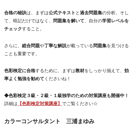
合格の秘訣
は、まずは
公式テキスト
と
過去問題集
の分析。そし
て、暗記だけではなく、
問題集を解いて
、自分の
学習レベルを
チェック
すること。
さらに、
総合問題
や
丁寧な解説
が載っている
問題集
を見つける
ことも重要です。
色彩検定に合格
するために、まずは
教材
をしっかり揃えて、
効
率よく勉強を勧めて
くださいね！
◆色彩検定３級・２級・１級独学のための対策講座も開催中！
詳細は
【色彩検定対策講座】
でご覧ください☆
カラーコンサルタント 三浦まゆみ