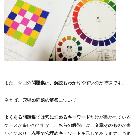
また、今回の
問題集
は、
解説もわかりやすい
のが特徴です。
例えば、
穴埋め問題の解答
について。
よくある問題集
では
穴に埋めるキーワード
だけが書かれている
ケースが多いのですが、
こちらの解説
には、
文章そのもの
が書
かれており、
赤字で穴埋めキーワード
を示してあります。つま