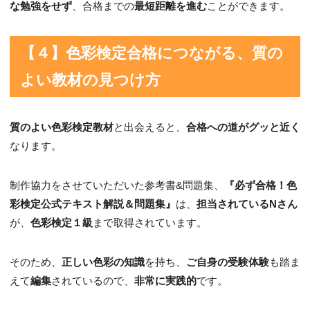
な勉強をせず
、合格までの
最短距離を進む
ことができます。
【４】色彩検定合格につながる、質の
よい教材の見つけ方
質のよい色彩検定教材
と出会えると、
合格への道がグッと近く
なります。
制作協力をさせていただいた参考書&問題集、
『必ず合格！色
彩検定公式テキスト解説＆問題集』
は、
担当されているNさん
が、
色彩検定１級
まで取得されています。
そのため、
正しい色彩の知識
を持ち、
ご自身の受験体験
も踏ま
えて
編集
されているので、
非常に実践的
です。