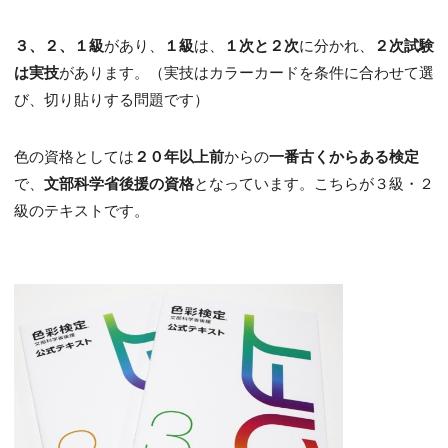
３、２、１級
があり、
１級
は、
１次と２次
に分かれ、
２次試験
は実技
があります。（実技はカラーカードを条件に合わせて選
び、切り貼りする問題です）
色の資格としては
２０年以上前
からの
一番古くからある検定
で、
文部科学省後援の資格
となっています。こちらが３級・２
級のテキストです。