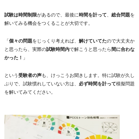
試験は時間制限
があるので、最後に
時間を計って
、
総合問題
を
解いてみる機会をつくることが大切です。
「
個々の問題
をじっくり考えれば、
解けていてた
ので大丈夫か
と思ったら、実際の
試験時間内
で解こうと思ったら
間に合わな
かった！
」
という
受験者の声
も、けっこうお聞きします。特に試験が久し
ぶりで、試験慣れしていない方は、
必ず時間を計って
模擬問題
を解いてみてください。