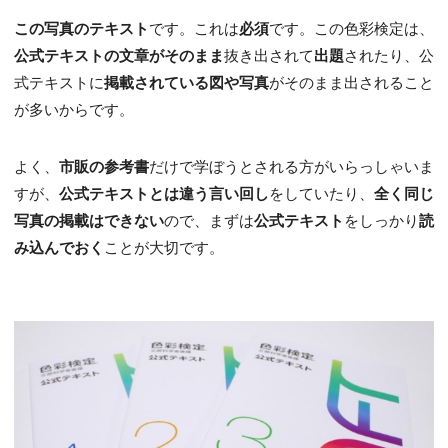
この写真のテキスト
です。これは
必須
です。この色彩検定は、
公式テキストの文章がそのまま
抜き出されて
出題
されたり、公
式テキストに
掲載されている図や写真
がそのまま出されること
が多いからです。
よく、
市販の参考書
だけで学ぼうとされる方がいらっしゃいま
すが、
公式テキストとは違う言い回し
をしていたり、
全く同じ
写真の掲載はできない
ので、まずは
公式テキスト
をしっかり
読
み込んでおく
ことが大切です。