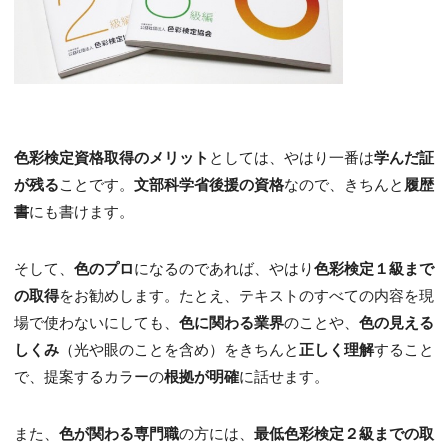
色彩検定資格取得のメリット
としては、やはり一番は
学んだ証
が残る
ことです。
文部科学省後援の資格
なので、きちんと
履歴
書
にも書けます。
そして、
色のプロ
になるのであれば、やはり
色彩検定１級まで
の取得
をお勧めします。たとえ、テキストのすべての内容を現
場で使わないにしても、
色に関わる業界
のことや、
色の見える
しくみ
（光や眼のことを含め）をきちんと
正しく理解
すること
で、提案するカラーの
根拠が明確
に話せます。
また、
色が関わる専門職
の方には、
最低色彩検定２級までの取