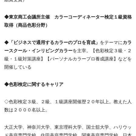
◆東京商工会議所主催 カラーコーディネーター検定１級資格
取得（商品色彩分野）
◆
「ビジネスで通用するカラーのプロを育成」
をテーマに
カラ
ースクール・インリビングカラー
を主宰。【色彩検定３級・２
級・１級対策講座】【パーソナルカラープロ養成講座】などを
開催している
◆色彩検定に関するキャリア
◇色彩検定３級、２級、１級講座開催歴２０年以上。教えた人
数は２０００名以上。
大正大学、神奈川大学、東京理科大学、国士舘大学、ハリウッ
ド美容専門学校、住田美容専門学校、関東美容専門学校、日本