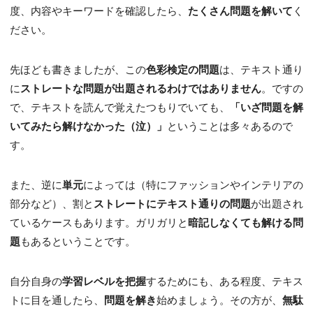
度、内容やキーワードを確認したら、
たくさん問題を解いて
く
ださい。
先ほども書きましたが、この
色彩検定の問題
は、テキスト通り
に
ストレートな問題が出題されるわけではありません
。ですの
で、テキストを読んで覚えたつもりでいても、
「いざ問題を解
いてみたら解けなかった（泣）」
ということは多々あるので
す。
また、逆に
単元
によっては（特にファッションやインテリアの
部分など）、割と
ストレートにテキスト通りの問題
が出題され
ているケースもあります。ガリガリと
暗記しなくても解ける問
題
もあるということです。
自分自身の
学習レベルを把握
するためにも、ある程度、テキス
トに目を通したら、
問題を解き
始めましょう。その方が、
無駄