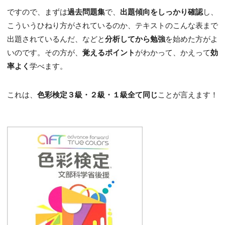
ですので、まずは
過去問題集
で、
出題傾向をしっかり確認
し、
こういうひねり方がされているのか、テキストのこんな表まで
出題されているんだ、などと
分析してから勉強
を始めた方がよ
いのです。その方が、
覚えるポイント
がわかって、かえって
効
率よく
学べます。
これは、
色彩検定３級・２級・１級全て同じ
ことが言えます！