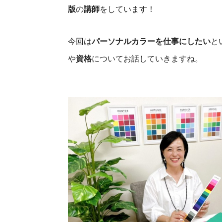
版
の
講師
をしています！
今回は
パーソナルカラーを仕事にしたい
と
や
資格
についてお話していきますね。