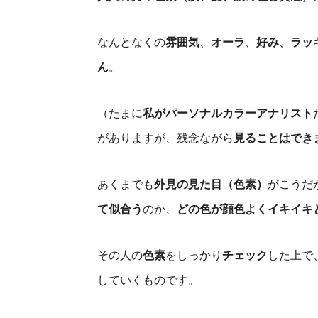
なんとなくの
雰囲気
、
オーラ
、
好み
、
ラッ
ん
。
（たまに
私がパーソナルカラーアナリスト
がありますが、残念ながら
見ることはでき
あくまでも
外見の見た目（色素）
がこうだ
て似合う
のか、
どの色が顔色よくイキイキ
その人の
色素
をしっかり
チェック
した上で
していくものです。