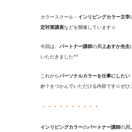
カラースクール・
インリビングカラー主宰
定対策講座
などを開催しています☆
今回は、
パートナー講師
の
川上あすか先生
いただきました^^
これから
パーソナルカラーを仕事にしたい
か
？をつかんでいただける内容です☆ぜひ
・・・・・・・・・・
インリビングカラー
の
パートナー講師
の
川