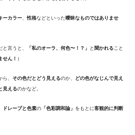
キーカラー
、
性格
などといった
曖昧なものではありませ
だと言うと、
「私のオーラ、何色〜！？」
と
聞かれる
こと
ません！
）
から、
その色だとどう見える
のか、
どの色がなじんで見え
と見える
のかなど。
、
ドレープと色素
の
「色彩調和論」
をもとに
客観的に判断